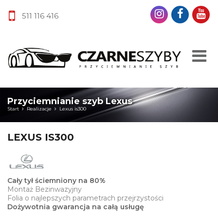
511 116 416
Przyciemnianie szyb Lexus
Start
Realizacje
Lexus is300
LEXUS IS300
Cały tył ściemniony na 80%
Montaż Bezinwazyjny
Folia o najlepszych parametrach przejrzystości
Dożywotnia gwarancja na całą usługę