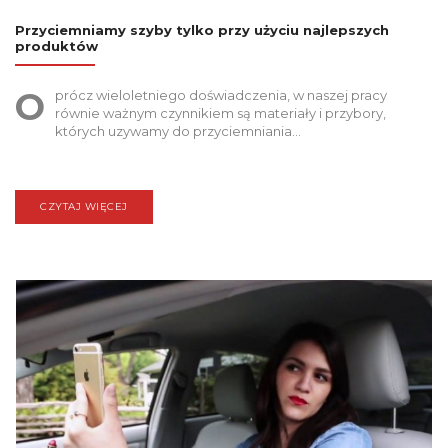
Przyciemniamy szyby tylko przy użyciu najlepszych
produktów
O
prócz wieloletniego doświadczenia, w naszej pracy
równie ważnym czynnikiem są materiały i przybory,
których uzywamy do przyciemniania…
CZYTAJ WIĘCEJ