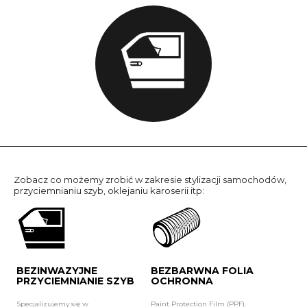
PRZYCIEMNIANIE
Zobacz co możemy zrobić w zakresie stylizacji samochodów,
SZYB
przyciemnianiu szyb, oklejaniu karoserii itp:
BEZINWAZYJNE
BEZBARWNA FOLIA
PRZYCIEMNIANIE SZYB
OCHRONNA
Specjalizujemy się w
Paint Protection Film (PPF).