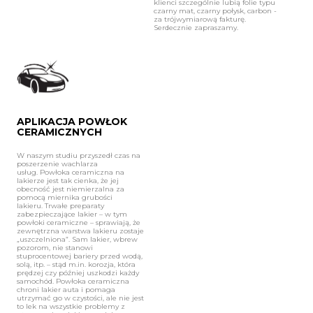
klienci szczególnie lubią folie typu
czarny mat, czarny połysk, carbon -
za trójwymiarową fakturę.
Serdecznie zapraszamy.
APLIKACJA POWŁOK
CERAMICZNYCH
W naszym studiu przyszedł czas na
poszerzenie wachlarza
usług. Powłoka ceramiczna na
lakierze jest tak cienka, że jej
obecność jest niemierzalna za
pomocą miernika grubości
lakieru. Trwałe preparaty
zabezpieczające lakier – w tym
powłoki ceramiczne – sprawiają, że
zewnętrzna warstwa lakieru zostaje
„uszczelniona”. Sam lakier, wbrew
pozorom, nie stanowi
stuprocentowej bariery przed wodą,
solą, itp. – stąd m.in. korozja, która
prędzej czy później uszkodzi każdy
samochód. Powłoka ceramiczna
chroni lakier auta i pomaga
utrzymać go w czystości, ale nie jest
to lek na wszystkie problemy z