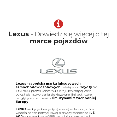
Lexus
- Dowiedz się więcej o tej
marce pojazdów
Lexus
–
japońska marka luksusowych
samochodów osobowych
należąca do
Toyoty
. W
1983 roku, prezes koncernu z Kraju Kwitnącej Wiśni
ogłosił plan stworzenia ekskluzywnej linii aut, które
mogłyby konkurować z
limuzynami z zachodniej
Europy
.
Lexus
nie był jednak jedyną marką w Japonii, która
wpadła na ten pomysł i swój pierwszy samochód (
LS
400
) wprowadziła w 1989 roku, już po prezentacji