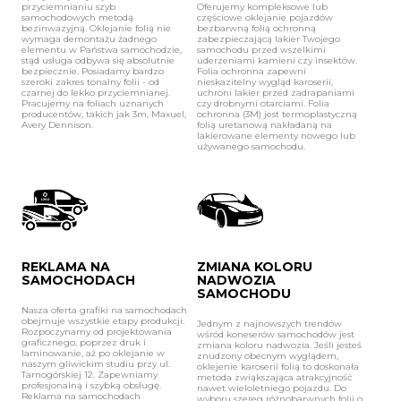
przyciemnianiu szyb
Oferujemy kompleksowe lub
samochodowych metodą
częściowe oklejanie pojazdów
bezinwazyjną. Oklejanie folią nie
bezbarwną folią ochronną
wymaga demontażu żadnego
zabezpieczającą lakier Twojego
elementu w Państwa samochodzie,
samochodu przed wszelkimi
stąd usługa odbywa się absolutnie
uderzeniami kamieni czy insektów.
bezpiecznie. Posiadamy bardzo
Folia ochronna zapewni
szeroki zakres tonalny folii - od
nieskazitelny wygląd karoserii,
czarnej do lekko przyciemnianej.
uchroni lakier przed zadrapaniami
Pracujemy na foliach uznanych
czy drobnymi otarciami. Folia
producentów, takich jak 3m, Maxuel,
ochronna (3M) jest termoplastyczną
Avery Dennison.
folią uretanową nakładaną na
lakierowane elementy nowego lub
używanego samochodu.
REKLAMA NA
ZMIANA KOLORU
SAMOCHODACH
NADWOZIA
SAMOCHODU
Nasza oferta grafiki na samochodach
obejmuje wszystkie etapy produkcji.
Jednym z najnowszych trendów
Rozpoczynamy od projektowania
wśród koneserów samochodów jest
graficznego, poprzez druk i
zmiana koloru nadwozia. Jeśli jesteś
laminowanie, aż po oklejanie w
znudzony obecnym wyglądem,
naszym gliwickim studiu przy ul.
oklejenie karoserii folią to doskonała
Tarnogórskiej 12. Zapewniamy
metoda zwiąkszająca atrakcyjność
profesjonalną i szybką obsługę.
nawet wieloletniego pojazdu. Do
Reklama na samochodach
wyboru szereg różnobarwnych folii o