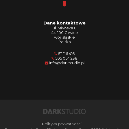
Dane kontaktowe
ul. Młyńska 8
44-100 Gliwice
woj. śląskie
Polska
511 116 416
505 054 238
info@darkstudio.pl
Polityka prywatności