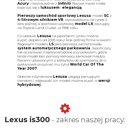
Acury
i równocześnie z
Infiniti
. Nazwa marki miała
kojarzyć się z
luksusem
i
elegancją
.
Pierwszy samochód sportowy
Lexusa
, model
SC
z
4-litrowym silnikiem V8
, wprowadzono na rynek 2
lata później, a sportowo-użytkowy
model LX
, bazujący
na Toyocie Land Cruiser, w 1996 roku.
Co ciekawe,
Lexusa
na japońskim rynku można
kupić...dopiero od 2005 roku! Rok później firma w swoim
flagowym modelu
LS
jako pierwsza zamontowała
system automatycznego parkowania
. Japończycy
tak oczarowali międzynarodowe jury pokazem, gdzie
tenże model bez pomocy kierowcy parkował między
filarami ustawionymi z kieliszków do szampana, że ci
postanowili przyznać mu tytuł
World Car Of The
Year 2007
.
Obecnie inżynierowie
Lexusa
ulegają panującym
trendom i większość ich modeli można kupić w
wersji
hybrydowej
.
Lexus is300
- zakres naszej pracy: