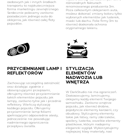
osobowych jak i innych środkach
różnorodnych fakturach
transportu to najskuteczniejsza
renomowanego producenta 3m.
forma marketingu zewnętrznego.
Poza całkowitym oklejaniem auta,
Serdecznie polecamy zarówno
możesz dokonać zmiany koloru tylko
posiadaczom jednego auta do
wybranych elementów jak lusterek,
oklejenia, jak również całej floty
maski lub dachu. Folie firmy 3m to
pojazdów.
również doskonała ochrona
oryginalnego lakieru.
PRZYCIEMNIANIE LAMP I
STYLIZACJA
REFLEKTORÓW
ELEMENTÓW
NADWOZIA LUB
WNĘTRZA
Zachowując szczególną ostrożność
oraz działając zgodnie z
obowiązującymi przepisami,
W DarkStudio nie ma ograniczeń.
oferujemy również przyciemnianie
Dostosowujemy, laminujemy,
takich elementów pojazdu jak
oklejamy każdy element Twojego
lampy, zarówno tylne jak i przednie
samochodu. Zarówno wnętrze
reflektory. Wieńczą stylizację
pojazdu, jak również drobne,
każdego pojazdu. Oferujemy
pojedyncze elementy karoserii, czy
przyciamnienie lamp foliami
obudowy. Stylizujemy elementy
spełniającymi odpowiednie atesty,
takie jak listwy, ramy zderzaków,
jednocześnie nie powodując
spoilery, lusterka, wszelkie elementy
nadmiernego ograniczenia
plastikowe, którym nadajemy
przepływu światła.
elegancki wygląd. Wykorzystujemy
najlepszej klasy materiały, nasi