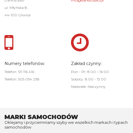
DarkStudio
info@darkstudio.pl
ul. Młyńska 8,
44-100 Gliwice
Numery telefonów:
Zakład czynny:
Telefon: 511 116 416
Pon - Pt: 8:00 – 16:00
Telefon: 505 054 238
Soboty: 8:00 - 13:00
Niedziele: Nieczynny
MARKI SAMOCHODÓW
Oklejamy i przyciemniamy szyby we wszelkich markach i typach
samochodów