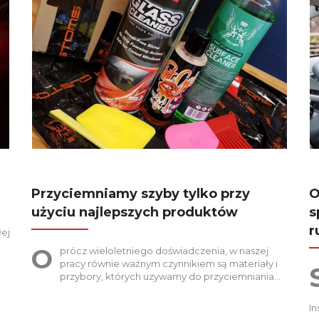
Przyciemniamy szyby tylko przy
O
użyciu najlepszych produktów
s
r
ej
O
prócz wieloletniego doświadczenia, w naszej
pracy równie ważnym czynnikiem są materiały i
przybory, których uzywamy do przyciemniania…
In