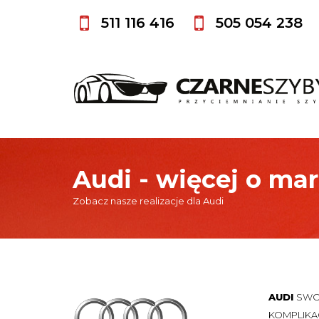
511 116 416
505 054 238
Audi - więcej o ma
Zobacz nasze realizacje dla Audi
AUDI
SWO
KOMPLIKA