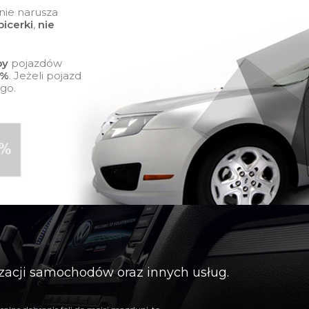
nie narusza
icerki
,
nie
by
pojazdów
0%
. Jeżeli pojazd
go.
lizacji samochodów oraz innych usług.