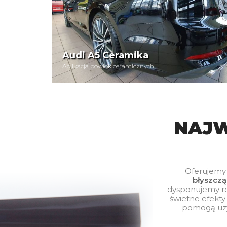
Audi A5 Ceramika
Aplikacja powłok ceramicznych
NAJW
Oferujemy
błyszcz
dysponujemy r
świetne efekty 
pomogą uzys