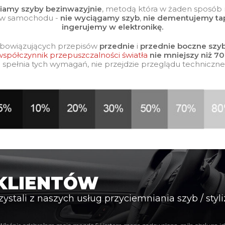
iamy szyby bezinwazyjnie
, metodą która w żaden sposób 
w samochodu -
nie wyciągamy szyb
,
nie dementujemy tap
ingerujemy w elektronikę.
obowiązujących przepisów
przednie
i
przednie boczne szy
spółczynnik przepuszczalności światła
nie mniejszy niż 7
e spełnia tych wymagań, nie przejdzie przeglądu techniczne
 KLIENTÓW
zystali z naszych usług przyciemniania szyb / sty