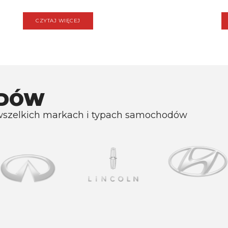
CZYTAJ WIĘCEJ
ODÓW
wszelkich markach i typach samochodów