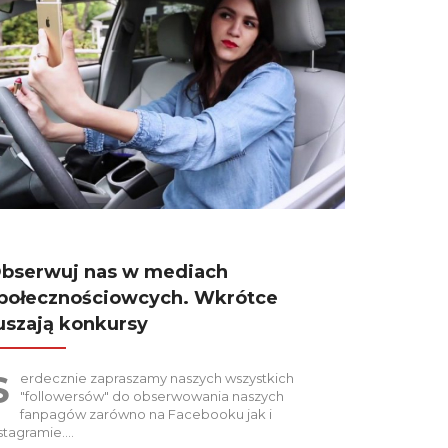
bserwuj nas w mediach
połecznościowcych. Wkrótce
uszają konkursy
S
erdecznie zapraszamy naszych wszystkich
"followersów" do obserwowania naszych
fanpagów zarówno na Facebooku jak i
stagramie.…