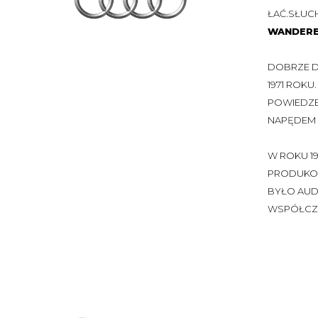
ŁAĆ.SŁUCH
WANDERE
DOBRZE D
1971 ROKU
POWIEDZEN
NAPĘDEM 
W ROKU 1
PRODUKOW
BYŁO AUD
WSPÓŁCZY