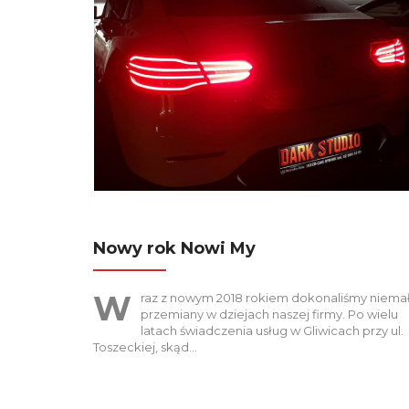
Nowy rok Nowi My
W
raz z nowym 2018 rokiem dokonaliśmy niemał
przemiany w dziejach naszej firmy. Po wielu
latach świadczenia usług w Gliwicach przy ul.
Toszeckiej, skąd…