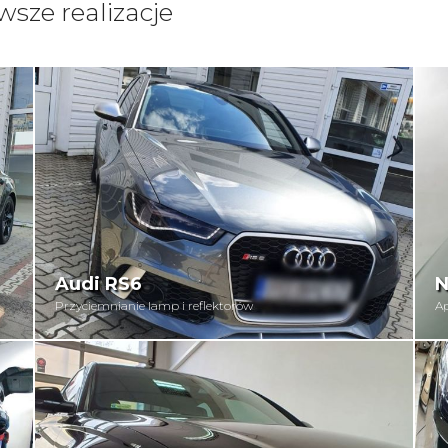
sze realizacje
Audi RS6
N
Przyciemnianie lamp i reflektorów
Ap