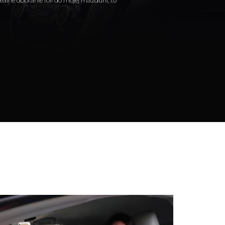
yczna atmosfera możliwość
wiona na zaświadczeniu. POLECAM !!