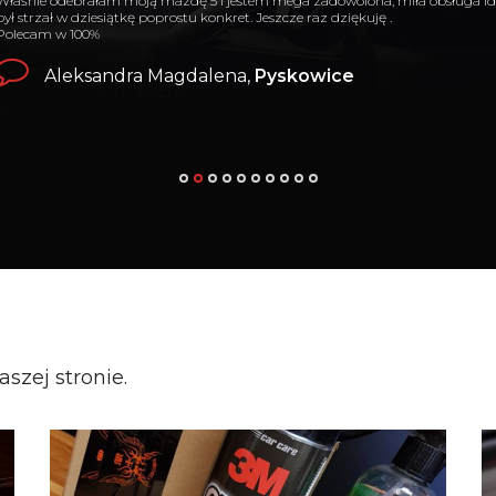
Bardzo profesjonalne podejście do wykonywanej usługi.
Folie mega :D Firma bardzo rzeczowa, dotrzymująca terminu bardzo sympat
uzgodnienia wszystko poprzez (fb, telefon i oczywiście na miejscu).
Efekt niesamowity za te pieniądze i gwarantowana gwarancja 7 letnia wysta
Wojciech,
Tychy
szej stronie.