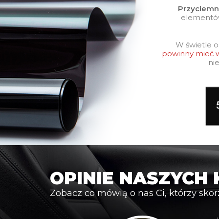
Przyciemn
elementó
W świetle 
powinny mieć w
ni
OPINIE NASZYCH
Zobacz co mówią o nas Ci, którzy skor