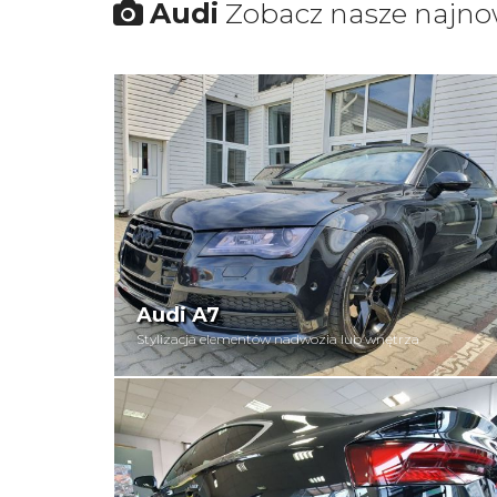
Audi
Zobacz nasze najnow
Audi A7
Stylizacja elementów nadwozia lub wnętrza