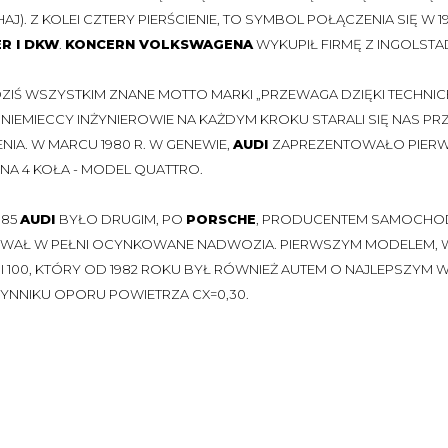
AJ). Z KOLEI CZTERY PIERŚCIENIE, TO SYMBOL POŁĄCZENIA SIĘ W 1
R I DKW
.
KONCERN VOLKSWAGENA
WYKUPIŁ FIRMĘ Z INGOLSTA
ZIŚ WSZYSTKIM ZNANE MOTTO MARKI „PRZEWAGA DZIĘKI TECHNICE
. NIEMIECCY INŻYNIEROWIE NA KAŻDYM KROKU STARALI SIĘ NAS 
IA. W MARCU 1980 R. W GENEWIE,
AUDI
ZAPREZENTOWAŁO PIERW
NA 4 KOŁA - MODEL QUATTRO.
985
AUDI
BYŁO DRUGIM, PO
PORSCHE
, PRODUCENTEM SAMOCHOD
AŁ W PEŁNI OCYNKOWANE NADWOZIA. PIERWSZYM MODELEM, 
I 100, KTÓRY OD 1982 ROKU BYŁ RÓWNIEŻ AUTEM O NAJLEPSZYM
NNIKU OPORU POWIETRZA CX=0,30.