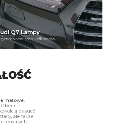
udi Q7 Lampy
zyciemnianie lamp i reflektorów
AŁOŚĆ
ie matowe
,
. Obecnie
ozwalają osiągać
tałty, ale także
 i cenionych