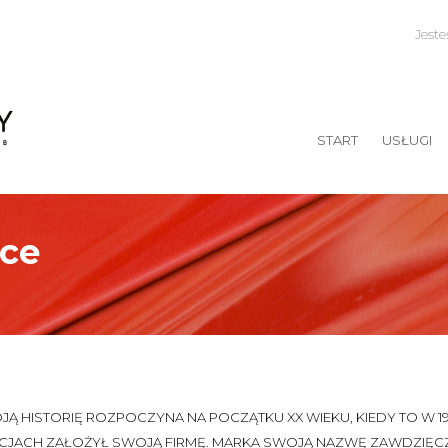
Jest
START
USŁUGI
rce
JĄ HISTORIĘ ROZPOCZYNA NA POCZĄTKU XX WIEKU, KIEDY TO W 
CJACH ZAŁOŻYŁ SWOJĄ FIRMĘ. MARKA SWOJĄ NAZWĘ ZAWDZIĘCZ