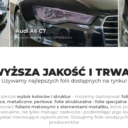
Audi A6 C7
A
Przyciemnianie lamp i reflektorów
Pr
YŻSZA JAKOŚĆ I TRW
Używamy najlepszych folii dostępnych na rynku!
 szeroki
wybór kolorów i struktur
- możemy zastosować
fol
ące
,
metaliczne
,
perłowe
,
folie strukturalne
i
folie specjalne
ównież
foliami matowymi z elementami metaliku
, które p
wizualne, nie tylko matując nadwozie i podkreślając jego ksz
kać interesujące wykończenie. Stosujemy folie wiodących
producentów.