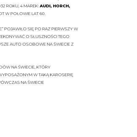
932 ROKU, 4 MAREK:
AUDI, HORCH,
DT W POŁOWIE LAT 60.
” POJAWIŁO SIĘ PO RAZ PIERWSZY W
PRZEKONYWAĆ O SŁUSZNOŚCI TEGO
SZE AUTO OSOBOWE NA ŚWIECIE Z
ÓW NA ŚWIECIE, KTÓRY
WYPOSAŻONYM W TAKĄ KAROSERIĘ
 WÓWCZAS NA ŚWIECIE