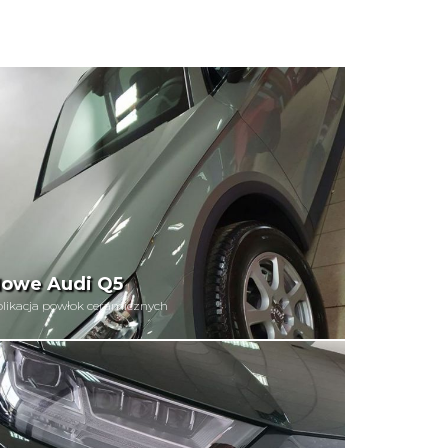
owe Audi Q5
likacja powłok ceramicznych