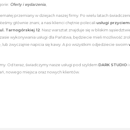
orie:
Oferty i wydarzenia
,
małej przemiany w dziejach naszej firmy. Po wielu latach świadczeni
esteśmy głównie znani, a nasi klienci chętnie polecali
usługi przyciem
ul. Tarnogórskiej 12
. Nasz warsztat znajduje się w bliskim sąsiedztwi
sie wykonywania usługi dla Państwa, będziecie mieli możliwość zro
e, lub zwyczajnie napicia się kawy. A po wszystkim odjedziecie swoim
irmy. Od teraz, świadczymy nasze usługi pod szyldem
DARK STUDIO
i
ń, nowego miejsca oraz nowych klientów.