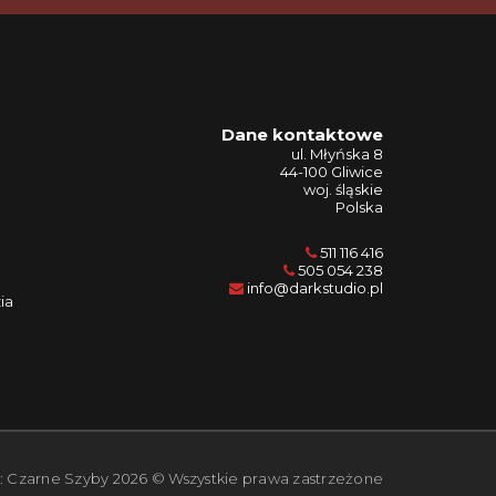
Dane kontaktowe
ul. Młyńska 8
44-100 Gliwice
woj. śląskie
Polska
511 116 416
505 054 238
info@darkstudio.pl
ia
:: Czarne Szyby 2026 © Wszystkie prawa zastrzeżone