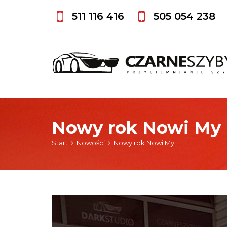
511 116 416
505 054 238
Nowy rok Nowi My
Start
Nowości
Nowy rok Nowi My