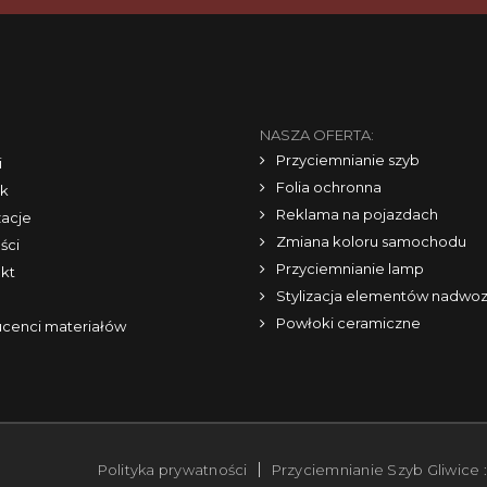
NASZA OFERTA:
Przyciemnianie szyb
i
Folia ochronna
k
Reklama na pojazdach
zacje
Zmiana koloru samochodu
ści
Przyciemnianie lamp
kt
Stylizacja elementów nadwoz
Powłoki ceramiczne
cenci materiałów
Polityka prywatności
Przyciemnianie Szyb Gliwice 