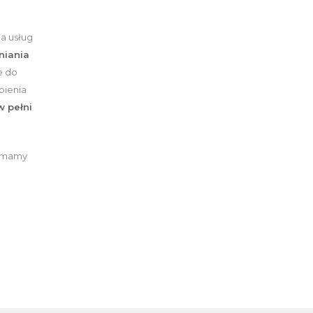
a usług
niania
e do
bienia
w pełni
 mamy