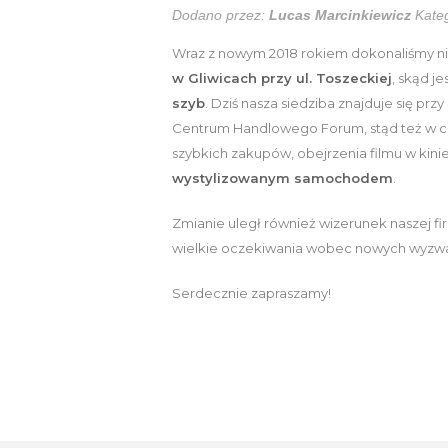
Dodano przez:
Lucas Marcinkiewicz
Kateg
Wraz z nowym 2018 rokiem dokonaliśmy nie
w Gliwicach przy ul. Toszeckiej
, skąd j
szyb
. Dziś nasza siedziba znajduje się przy
Centrum Handlowego Forum, stąd też w cza
szybkich zakupów, obejrzenia filmu w kini
wystylizowanym samochodem
.
Zmianie uległ również wizerunek naszej f
wielkie oczekiwania wobec nowych wyzwa
Serdecznie zapraszamy!