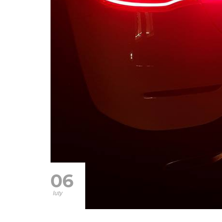
06
luty