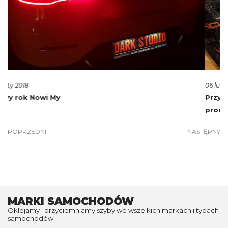
06 luty 2018
Przyciemniamy szyby tylko przy użyciu najlepszych
produktów
POPRZEDNI
NASTĘPNY
MARKI SAMOCHODÓW
Oklejamy i przyciemniamy szyby we wszelkich markach i typach
samochodów