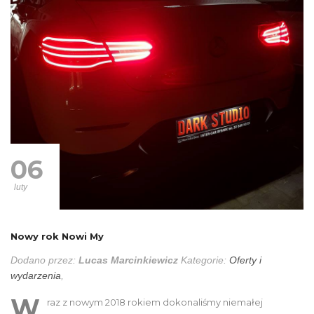
06
luty
Nowy rok Nowi My
Dodano przez:
Lucas Marcinkiewicz
Kategorie:
Oferty i
wydarzenia
,
W
raz z nowym 2018 rokiem dokonaliśmy niemałej