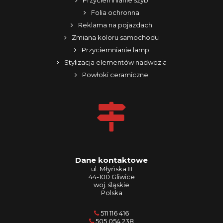
Przyciemnianie szyb
Folia ochronna
Reklama na pojazdach
Zmiana koloru samochodu
Przyciemnianie lamp
Stylizacja elementów nadwozia
Powłoki ceramiczne
Dane kontaktowe
ul. Młyńska 8
44-100 Gliwice
woj. śląskie
Polska
511 116 416
505 054 238